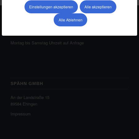
Einstellungen akzeptieren
Alle akzeptieren
Alle Ablehnen
ÖFFNUNGSZEITEN BETRIEBSHOF
Montag bis Samstag Uhrzeit auf Anfrage
SPÄHN GMBH
An der Landstraße 15
89584 Ehingen
Impressum